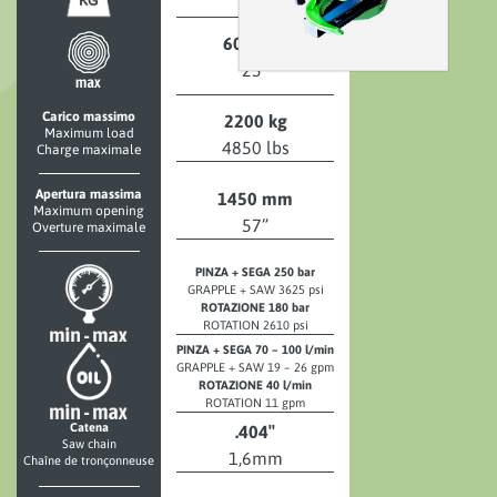
600 mm
23″
Carico massimo
2200 kg
Maximum load
4850 lbs
Charge maximale
Apertura massima
1450 mm
Maximum opening
57”
Overture maximale
PINZA + SEGA 250 bar
GRAPPLE + SAW 3625 psi
ROTAZIONE 180 bar
ROTATION 2610 psi
PINZA + SEGA 70 – 100 l/min
GRAPPLE + SAW 19 – 26 gpm
ROTAZIONE 40 l/min
ROTATION 11 gpm
Catena
.404″
Saw chain
1,6mm
Chaîne de tronçonneuse