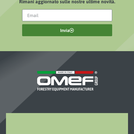
Rimani aggiornato sulle nostre ultime novità.
Invia
OMEF-
GROUP
S.R.L.