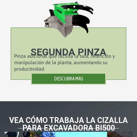
SEGUNDA PINZA
Pinza adicional que facilita la tala, retención y
manipulación de la planta, aumentando su
productividad.
DESCUBRA MÁS
VEA CÓMO TRABAJA LA CIZALLA
PARA EXCAVADORA BI500