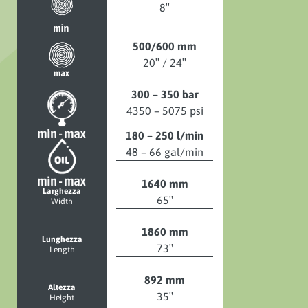
8″
500/600 mm
20″ / 24″
300 – 350 bar
4350 – 5075 psi
180 – 250 l/min
48 – 66 gal/min
1640 mm
Larghezza
65″
Width
1860 mm
Lunghezza
73″
Length
892 mm
Altezza
35″
Height