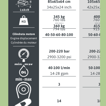
85x65x64 cm
105x65x6
34x25x24 inch
42x25x24 i
345 kg
400 kg
760 lbs
760 lbs
——-
——–
360 kg
415 kg
794 lbs
915 lbs
Cilindrata motore
40-50-60-80-100
50-60-80-
Engine displacement
Cylindrée du moteur
200-220 bar
200-220 b
2900-3200 psi
2900-3200 
40-100 l/min
50-100 l/
14-28 gpm
14-28 g
3
3
14
18