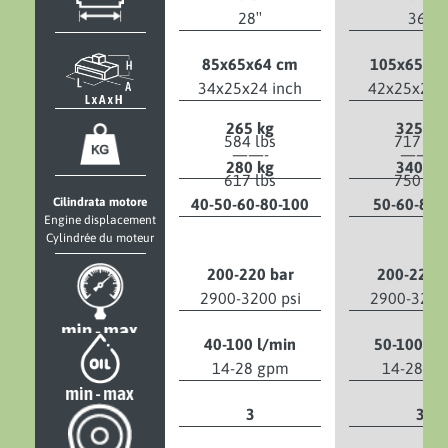
28″
36″
85x65x64 cm
105x65x6
34x25x24 inch
42x25x24 i
265 kg
325 kg
584 lbs
717 lbs
——-
——–
280 kg
340 kg
617 lbs
750 lbs
Cilindrata motore
40-50-60-80-100
50-60-80-
Engine displacement
Cylindrée du moteur
200-220 bar
200-220 b
2900-3200 psi
2900-3200 
40-100 l/min
50-100 l/
14-28 gpm
14-28 g
3
3