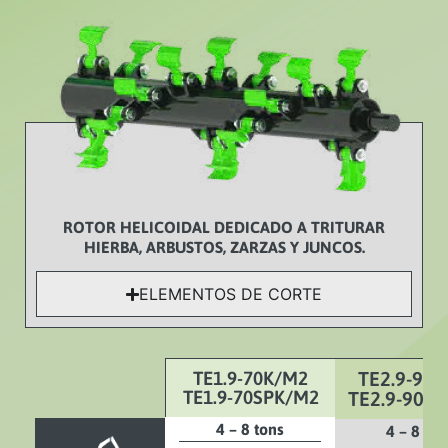
ROTOR HELICOIDAL DEDICADO A TRITURAR
HIERBA, ARBUSTOS, ZARZAS Y JUNCOS.
ELEMENTOS DE CORTE
TE1.9-70K/M2
TE2.9-90
TE1.9-70SPK/M2
TE2.9-90S
4 – 8 tons
4 – 8 ton