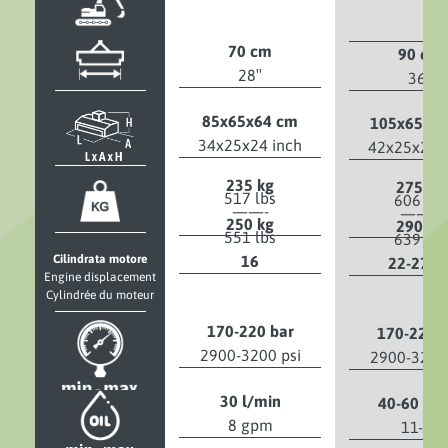
70 cm
90 cm
28″
36″
85x65x64 cm
105x65x6
34x25x24 inch
42x25x24 i
235 kg
275 kg
517 lbs
606 lbs
——-
——–
250 kg
290 kg
551 lbs
639 lbs
Cilindrata motore
16
22-27-3
Engine displacement
Cylindrée du moteur
170-220 bar
170-220 b
2900-3200 psi
2900-3200 
30 l/min
40-60 l/m
8 gpm
11-16