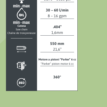
30 – 60 l/min
8 – 16 gpm
Catena
.404″
Saw chain
1,6mm
Chaîne de tronçonneuse
550 mm
21,6″
Motore a pistoni “Parker” 6 cc
“Parker” piston motor 6 cc
360°