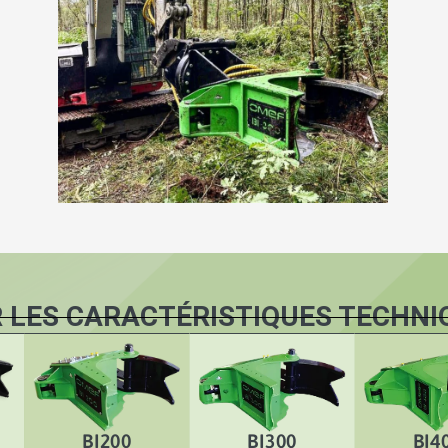
R LES CARACTÉRISTIQUES TECHNI
BI200
BI300
BI4