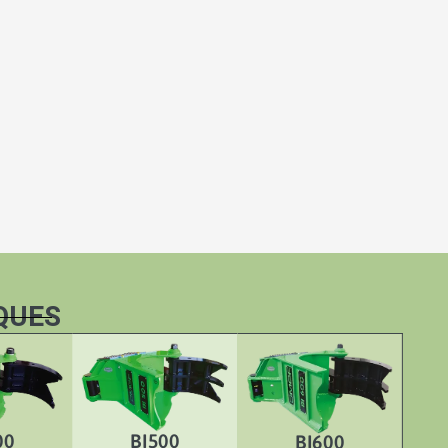
QUES
00
BI500
BI600