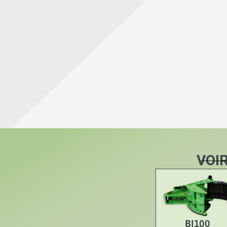
VOI
BI100