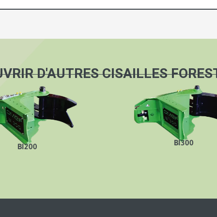
VRIR D'AUTRES CISAILLES FORES
BI300
BI400