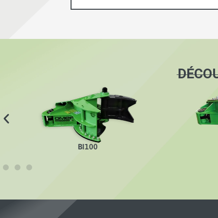
DÉCOU
BI200