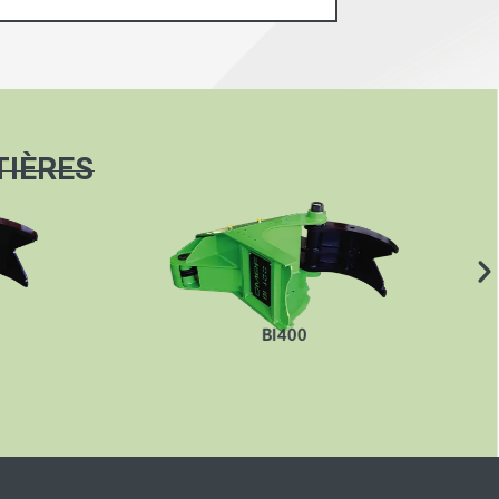
TIÈRES
BI500