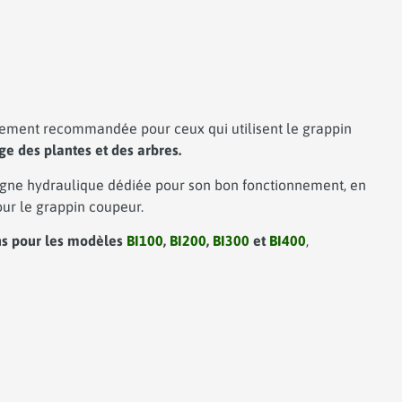
ortement recommandée pour ceux qui utilisent le grappin
e des plantes et des arbres.
ligne hydraulique dédiée pour son bon fonctionnement, en
our le grappin coupeur.
ns pour les modèles
BI100
,
BI200
,
BI300
et
BI400
,