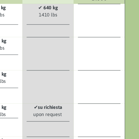
 kg
✔
640 kg
lbs
1410 lbs
 kg
lbs
 kg
lbs
 kg
✔
su richiesta
lbs
upon request