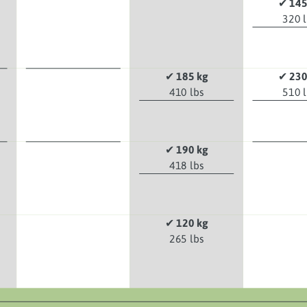
✔
145
320 
✔
185 kg
✔
230
410 lbs
510 
✔
190 kg
418 lbs
✔
120 kg
265 lbs