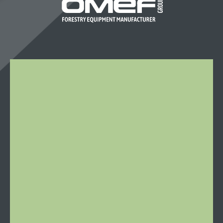
OMEF-
GROUP
S.R.L.
Località
Stazione
46
15060
Castelletto
d’Orba
Italie
Tél:
0143
19
79
459
Mail