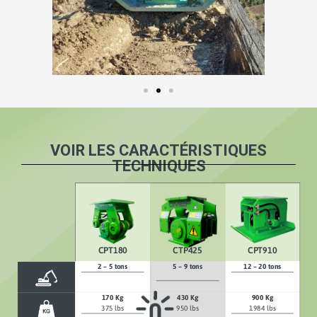
VOIR LES CARACTÉRISTIQUES
TECHNIQUES
CPT180
CTP425
CPT910
2 – 5 tons
5 – 9 tons
12 – 20 tons
170 Kg
430 Kg
900 Kg
375 lbs
950 lbs
1984 lbs