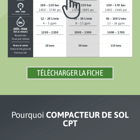
100 – 120 bar
90 – 130 bar
100 – 170 bar
1450 – 1740 psi
1300 – 1885 psi
1450 – 2465 psi
12 – 20 l/min
30 – 50 l/min
50 – 100 l/min
4 – 5 gpm
8 – 13 gpm
13 – 26 gpm
Giri al minuto
1200 – 2200
1000 – 1500
1000 – 1700
Round/min
Tours par minute
18 tons
50 tons
110 tons
Forza al suolo
Force to the ground
Force au sol
TÉLÉCHARGER LA FICHE
Pourquoi
COMPACTEUR DE SOL
CPT