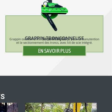
GRAPPIN TRONÇONNEUSE
Série PTH900
Grappin oscillant avec tronçonneuse, conçu pour la manutention
et le sectionnement des troncs, avec kit de scie intégré.
EN SAVOIR PLUS
TS