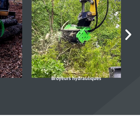
es
Élagage mécanique