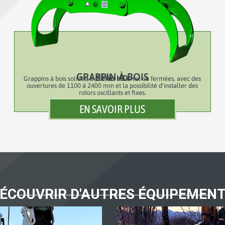
GRAPPIN À BOIS
Série HD
Grappins à bois solides, à pointes ouvertes ou fermées, avec des
ouvertures de 1100 à 2400 mm et la possibilité d’installer des
rotors oscillants et fixes.
EN SAVOIR PLUS
ÉCOUVRIR D'AUTRES ÉQUIPEMEN