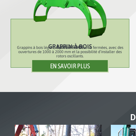
GRAPPIN À BOIS
Série PFIMX
Grappins à bois légers, à pointes ouvertes ou fermées, avec des
ouvertures de 1000 à 2000 mm et la possibilité d’installer des
rotors oscillants.
EN SAVOIR PLUS
D