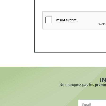
I
Ne manquez pas les
promot