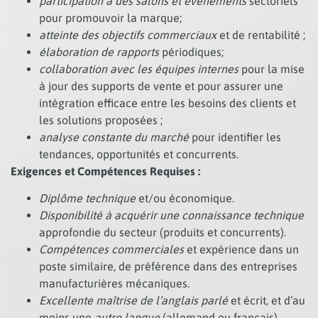
participation à des salons et événements
sectoriels
pour promouvoir la marque;
atteinte des objectifs commerciaux
et de rentabilité ;
élaboration de rapports
périodiques;
collaboration avec les équipes internes
pour la mise
à jour des supports de vente et pour assurer une
intégration efficace entre les besoins des clients et
les solutions proposées ;
analyse constante du marché
pour identifier les
tendances, opportunités et concurrents.
Exigences et Compétences Requises :
Diplôme technique
et/ou économique.
Disponibilité à acquérir une connaissance technique
approfondie du secteur (produits et concurrents).
Compétences commerciales
et expérience dans un
poste similaire, de préférence dans des entreprises
manufacturières mécaniques.
Excellente maîtrise de l’anglais parlé
et écrit, et d’au
moins une
autre langue
(allemand ou français).