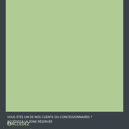
Stazione
46
15060
Castelletto
d’Orba
Italie
Tél:
0143
19
79
459
Mail
CONTACT
COMMERCIAL
+39
380
594
5883
commerciale3@omefgroup.com
VOUS ÊTES UN DE NOS CLIENTS OU CONCESSIONNAIRES ?
ACCÉDEZ À LA ZONE RÉSERVÉE
ACCÉDEZ