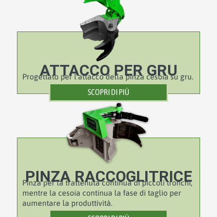
ATTACCO PER GRU
Progettato per l’attacco della pinza cesoia su gru.
SCOPRI DI PIÙ
PINZA RACCOGLITRICE
Pinza per la trattenuta continua di piccoli tronchi,
mentre la cesoia continua la fase di taglio per
aumentare la produttività.