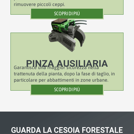
rimuovere piccoli ceppi.
SCOPRI DI PIÙ
PINZA AUSILIARIA
Garantisce una maggior sicurezza nella
trattenuta della pianta, dopo la fase di taglio, in
particolare per abbattimenti in zone urbane.
SCOPRI DI PIÙ
GUARDA LA CESOIA FORESTALE