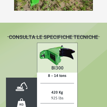
CONSULTA LE SPECIFICHE TECNICHE
BI300
8 – 14 tons
420 Kg
925 lbs