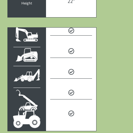
22″
Height