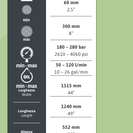
60 mm
2,5″
300 mm
8″
180 – 280 bar
2610 – 4060 psi
50 – 120 l/min
10 – 26 gal/min
1115 mm
Larghezza
44″
Width
1240 mm
Lunghezza
49″
Length
552 mm
Altezza