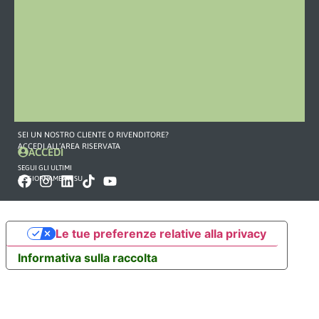
COMMERCIALE
349
855
6830
375
133
6485
commercialeitalia@omefgroup.com
SEI UN NOSTRO CLIENTE O RIVENDITORE?
ACCEDI ALL’AREA RISERVATA
ACCEDI
SEGUI GLI ULTIMI
AGGIORNAMENTI SU
Le tue preferenze relative alla privacy
Informativa sulla raccolta