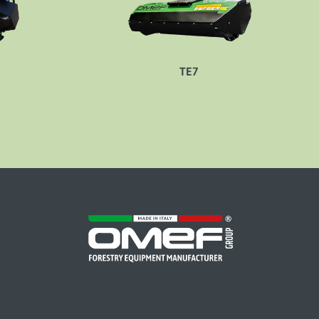
TE7
TE9