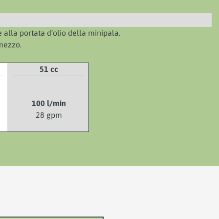
 alla portata d’olio della minipala.
 mezzo.
51 cc
100 l/min
28 gpm