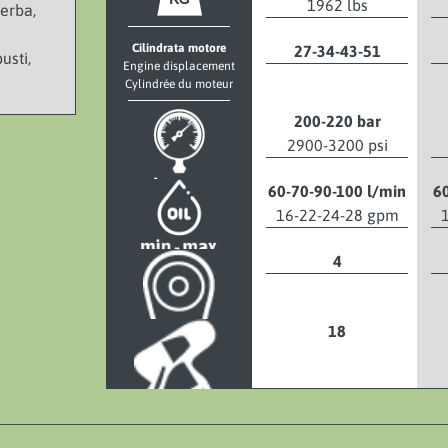
1962 lbs
 erba,
Cilindrata motore
27-34-43-51
usti,
Engine displacement
Cylindrée du moteur
200-220 bar
2900-3200 psi
60-70-90-100 l/min
6
16-22-24-28 gpm
4
18