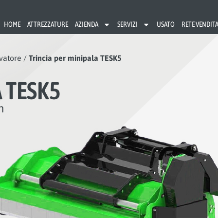
HOME
ATTREZZATURE
AZIENDA
SERVIZI
USATO
RETE VENDIT
avatore
/
Trincia per minipala TESK5
A TESK5
m