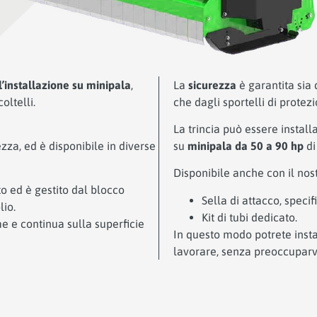
l’installazione su minipala
,
La
sicurezza
è garantita sia
oltelli.
che dagli sportelli di protez
La trincia può essere install
za, ed è disponibile in diverse
su
minipala da 50 a 90 hp
di
Disponibile anche con il nos
o ed è gestito dal blocco
Sella di attacco, speci
lio.
Kit di tubi dedicato.
e e continua sulla superficie
In questo modo potrete insta
lavorare, senza preoccuparvi