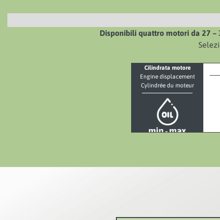
Disponibili quattro motori da 27 – 
Selezi
Cilindrata motore
Engine displacement
Cylindrée du moteur