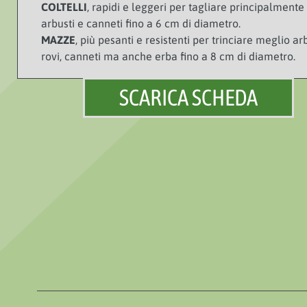
COLTELLI
, rapidi e leggeri per tagliare principalmente
arbusti e canneti fino a 6 cm di diametro.
MAZZE
, più pesanti e resistenti per trinciare meglio arb
rovi, canneti ma anche erba fino a 8 cm di diametro.
SCARICA SCHEDA