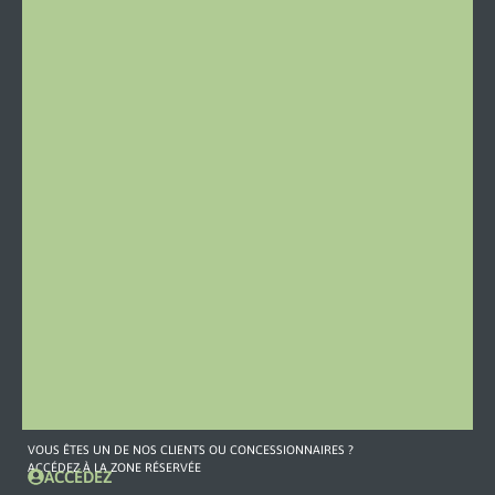
Stazione
46
15060
Castelletto
d’Orba
Italie
Tél:
0143
19
79
459
Mail
CONTACT
COMMERCIAL
+39
380
594
5883
commerciale3@omefgroup.com
VOUS ÊTES UN DE NOS CLIENTS OU CONCESSIONNAIRES ?
ACCÉDEZ À LA ZONE RÉSERVÉE
ACCÉDEZ