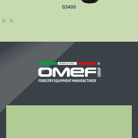
GS400
OMEF-
GROUP
S.R.L.
Località