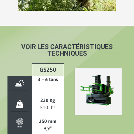
VOIR LES CARACTÉRISTIQUES
TECHNIQUES
GS250
3 – 6 tons
230 Kg
510 lbs
250 mm
9,9″