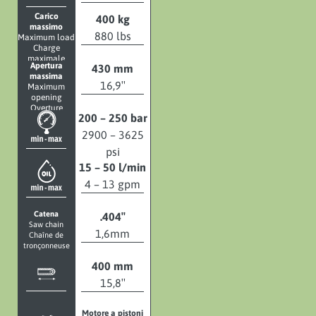
Carico
400 kg
massimo
880 lbs
Maximum load
Charge
maximale
Apertura
430 mm
massima
16,9″
Maximum
opening
Overture
200 – 250 bar
maximale
2900 – 3625
psi
15 – 50 l/min
4 – 13 gpm
Catena
.404″
Saw chain
1,6mm
Chaîne de
tronçonneuse
400 mm
15,8″
Motore a pistoni